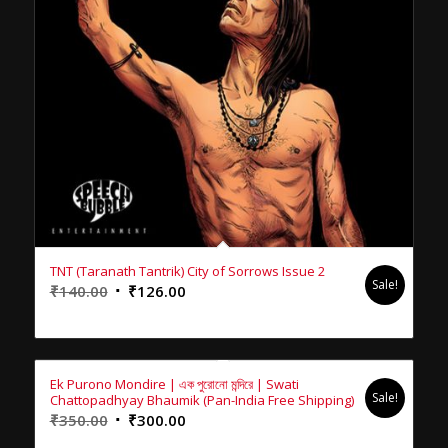
TNT (Taranath Tantrik) City of Sorrows Issue 2
Sale!
Original
Current
₹
140.00
₹
126.00
price
price
was:
is:
₹140.00.
₹126.00.
Ek Purono Mondire | এক পুরোনো মন্দিরে | Swati
Sale!
Chattopadhyay Bhaumik (Pan-India Free Shipping)
Original
Current
₹
350.00
₹
300.00
price
price