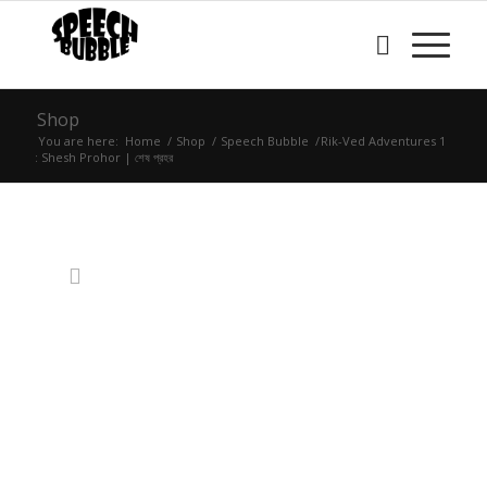
Shop
You are here:
Home
/
Shop
/
Speech Bubble
/
Rik-Ved Adventures 1
: Shesh Prohor | শেষ প্রহর