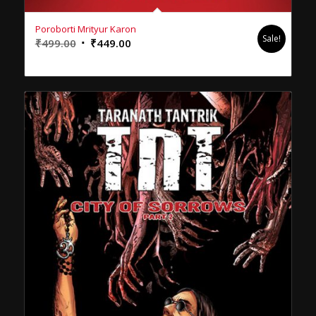
Poroborti Mrityur Karon
Sale!
Original
Current
₹
499.00
₹
449.00
price
price
was:
is:
₹499.00.
₹449.00.