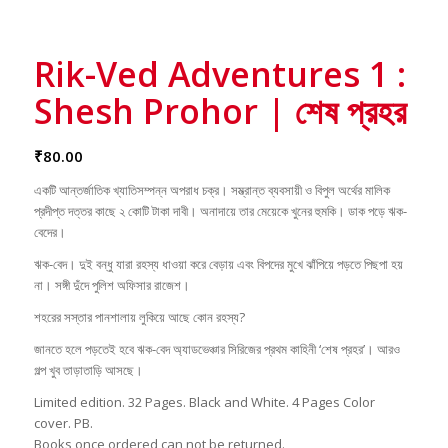
Rik-Ved Adventures 1 :
Shesh Prohor | শেষ প্রহর
₹
80.00
একটি আন্তর্জাতিক খ্যাতিসম্পন্ন অপরাধ চক্র। সম্ভ্রান্ত ব্যবসায়ী ও বিপুল অর্থের মালিক
প্রদীপ্ত দত্তর কাছে ২ কোটি টাকা দাবী। অনাদায়ে তার মেয়েকে খুনের হুমকি। ডাক পড়ে ঋক-
বেদের।
ঋক-বেদ। দুই বন্ধু যারা রহস্য ধাওয়া করে বেড়ায় এবং বিপদের মুখে ঝাঁপিয়ে পড়তে পিছপা হয়
না। সঙ্গী দুঁদে পুলিশ অফিসার রাজেশ।
শহরের সস্তার পানশালায় লুকিয়ে আছে কোন রহস্য?
জানতে হলে পড়তেই হবে ঋক-বেদ অ্যাডভেঞ্চার সিরিজের প্রথম কাহিনী ‘শেষ প্রহর’। আরও
গল্প খুব তাড়াতাড়ি আসছে।
Limited edition. 32 Pages. Black and White. 4 Pages Color
cover. PB.
Books once ordered can not be returned.