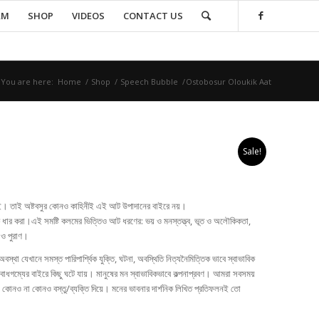
AM
SHOP
VIDEOS
CONTACT US
You are here:
Home
/
Shop
/
Speech Bubble
/
Ostobosur Oloukik Aat
t
Sale!
াইরে নই। তাই অষ্টবসুর কোনও কাহিনীই এই আট উপাদানের বাইরে নয়।
 ধার করা।এই সমষ্টি কলমের ভিত্তিও আট ধরণের: ভয় ও মনস্তত্ত্ব, ভূত ও অলৌকিকতা,
ন ও পুরাণ।
া যেখানে সমস্ত পারিপার্শ্বিক যুক্তি
, ঘটনা, অবস্থিতি নিত্যনৈমিত্তিক ভাবে স্বাভাবিক
োধগম্যের বাইরে কিছু ঘটে যায়। মানুষের মন স্বাভাবিকভাবে কল্পনাপ্রবণ। আমরা সবসময়
া কোনও না কোনও বস্তু/ব্যক্তি দিয়ে। মনের ভাবনার দার্শনিক লিখিত প্রতিফলনই তো