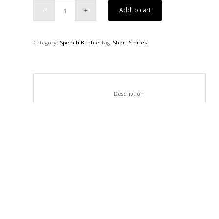
Add to cart
Category:
Speech Bubble
Tag:
Short Stories
						Description					