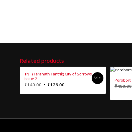
Related products
TNT (Taranath Tantrik) City of Sorrows
Sale!
Issue 2
Poroborti
Original
Current
₹
140.00
₹
126.00
₹
499.00
price
price
was:
is:
₹140.00.
₹126.00.