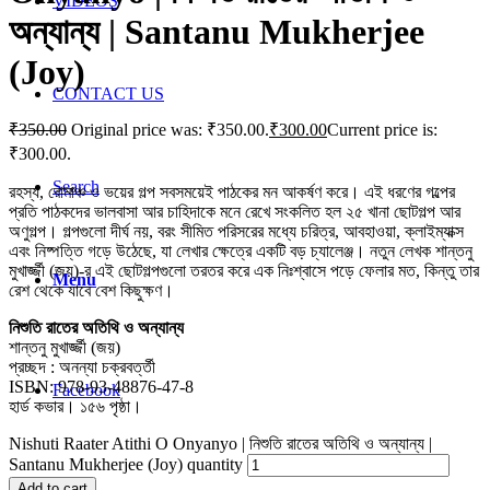
VIDEOS
অন্যান্য | Santanu Mukherjee
(Joy)
CONTACT US
₹
350.00
Original price was: ₹350.00.
₹
300.00
Current price is:
₹300.00.
Search
রহস্য, রোমাঞ্চ ও ভয়ের গল্প সবসময়েই পাঠকের মন আকর্ষণ করে। এই ধরণের গল্পের
প্রতি পাঠকদের ভালবাসা আর চাহিদাকে মনে রেখে সংকলিত হল ২৫ খানা ছোটগল্প আর
অণুগল্প। গল্পগুলো দীর্ঘ নয়, বরং সীমিত পরিসরের মধ্যে চরিত্র, আবহাওয়া, ক্লাইম্যাক্স
এবং নিষ্পত্তি গড়ে উঠেছে, যা লেখার ক্ষেত্রে একটি বড় চ্যালেঞ্জ। নতুন লেখক শান্তনু
মুখার্জ্জী (জয়)-র এই ছোটগল্পগুলো তরতর করে এক নিঃশ্বাসে পড়ে ফেলার মত, কিন্তু তার
Menu
রেশ থেকে যাবে বেশ কিছুক্ষণ।
নিশুতি রাতের অতিথি ও অন্যান্য
শান্তনু মুখার্জ্জী (জয়)
প্রচ্ছদ : অনন্যা চক্রবর্ত্তী
ISBN: 978-93-48876-47-8
Facebook
হার্ড কভার। ১৫৬ পৃষ্ঠা।
Nishuti Raater Atithi O Onyanyo | নিশুতি রাতের অতিথি ও অন্যান্য |
Santanu Mukherjee (Joy) quantity
Add to cart