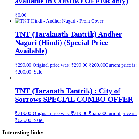
available in COMBO OFFER only)
₹
0.00
TNT (Taraknath Tantrik) Andher
Nagari (Hindi) (Special Price
Available)
₹
299.00
Original price was: ₹299.00.
₹
200.00
Current price is:
₹200.00.
Sale!
TNT (Taranath Tantrik) : City of
Sorrows SPECIAL COMBO OFFER
₹
719.00
Original price was: ₹719.00.
₹
625.00
Current price is:
₹625.00.
Sale!
Interesting links