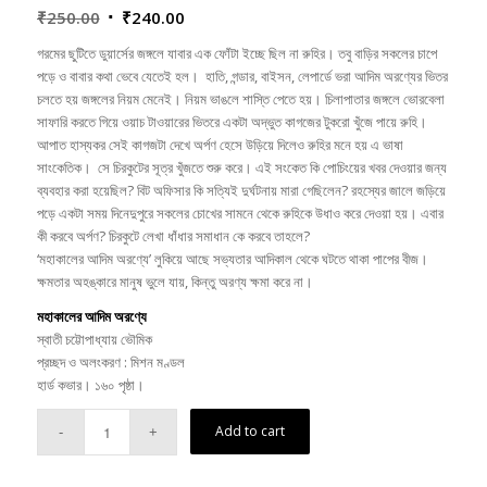
Original
Current
₹
250.00
₹
240.00
price
price
গরমের ছুটিতে ডুয়ার্সের জঙ্গলে যাবার এক ফোঁটা ইচ্ছে ছিল না রুহির। তবু বাড়ির সকলের চাপে
was:
is:
পড়ে ও বাবার কথা ভেবে যেতেই হল। হাতি, গন্ডার, বাইসন, লেপার্ডে ভরা আদিম অরণ্যের ভিতর
₹250.00.
₹240.00.
চলতে হয় জঙ্গলের নিয়ম মেনেই। নিয়ম ভাঙলে শাস্তি পেতে হয়। চিলাপাতার জঙ্গলে ভোরবেলা
সাফারি করতে গিয়ে ওয়াচ টাওয়ারের ভিতরে একটা অদ্ভুত কাগজের টুকরো খুঁজে পায়ে রুহি।
আপাত হাস্যকর সেই কাগজটা দেখে অর্পণ হেসে উড়িয়ে দিলেও রুহির মনে হয় এ ভাষা
সাংকেতিক। সে চিরকুটের সূত্র খুঁজতে শুরু করে। এই সংকেত কি পোচিংয়ের খবর দেওয়ার জন্য
ব্যবহার করা হয়েছিল? বিট অফিসার কি সত্যিই দুর্ঘটনায় মারা গেছিলেন? রহস্যের জালে জড়িয়ে
পড়ে একটা সময় দিনেদুপুরে সকলের চোখের সামনে থেকে রুহিকে উধাও করে দেওয়া হয়। এবার
কী করবে অর্পণ? চিরকুটে লেখা ধাঁধার সমাধান কে করবে তাহলে?
‘মহাকালের আদিম অরণ্যে’ লুকিয়ে আছে সভ্যতার আদিকাল থেকে ঘটতে থাকা পাপের বীজ।
ক্ষমতার অহঙ্কারে মানুষ ভুলে যায়, কিন্তু অরণ্য ক্ষমা করে না।
মহাকালের আদিম অরণ্যে
স্বাতী চট্টোপাধ্যায় ভৌমিক
প্রচ্ছদ ও অলংকরণ : মিশন মণ্ডল
হার্ড কভার। ১৬০ পৃষ্ঠা।
Add to cart