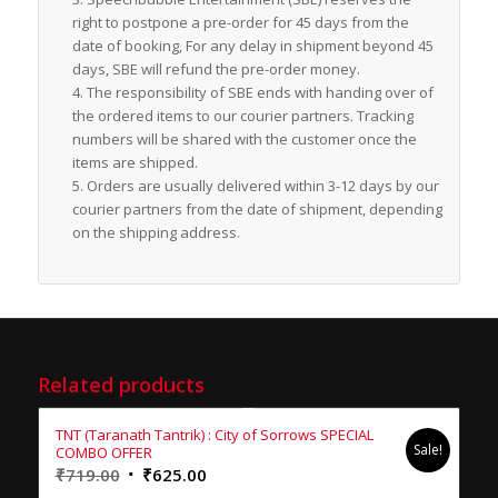
right to postpone a pre-order for 45 days from the
date of booking, For any delay in shipment beyond 45
days, SBE will refund the pre-order money.
The responsibility of SBE ends with handing over of
the ordered items to our courier partners. Tracking
numbers will be shared with the customer once the
items are shipped.
Orders are usually delivered within 3-12 days by our
courier partners from the date of shipment, depending
on the shipping address.
Related products
TNT (Taranath Tantrik) : City of Sorrows SPECIAL
Sale!
COMBO OFFER
Original
Current
₹
719.00
₹
625.00