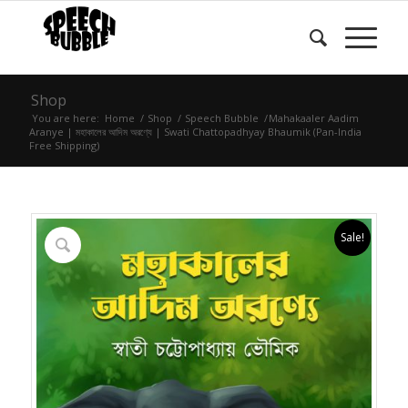
Shop
You are here:
Home
/
Shop
/
Speech Bubble
/
Mahakaaler Aadim
Aranye | মহাকালের আদিম অরণ্যে | Swati Chattopadhyay Bhaumik (Pan-India
Free Shipping)
Sale!