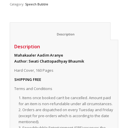
Category:
Speech Bubble
						Description					
Description
Mahakaaler Aadim Aranye
Author: Swati Chattopadhyay Bhaumik
Hard Cover, 160 Pages
SHIPPING FREE
Terms and Conditions
Items once booked can’t be cancelled. Amount paid
for an item is non-refundable under all circumstances.
Orders are dispatched on every Tuesday and Friday
(except for pre-orders which is according to the date
mentioned).
Speechbubble Entertainment (SBE) reserves the